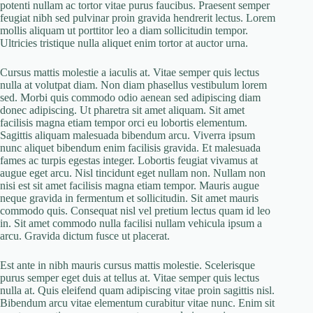
potenti nullam ac tortor vitae purus faucibus. Praesent semper
feugiat nibh sed pulvinar proin gravida hendrerit lectus. Lorem
mollis aliquam ut porttitor leo a diam sollicitudin tempor.
Ultricies tristique nulla aliquet enim tortor at auctor urna.
Cursus mattis molestie a iaculis at. Vitae semper quis lectus
nulla at volutpat diam. Non diam phasellus vestibulum lorem
sed. Morbi quis commodo odio aenean sed adipiscing diam
donec adipiscing. Ut pharetra sit amet aliquam. Sit amet
facilisis magna etiam tempor orci eu lobortis elementum.
Sagittis aliquam malesuada bibendum arcu. Viverra ipsum
nunc aliquet bibendum enim facilisis gravida. Et malesuada
fames ac turpis egestas integer. Lobortis feugiat vivamus at
augue eget arcu. Nisl tincidunt eget nullam non. Nullam non
nisi est sit amet facilisis magna etiam tempor. Mauris augue
neque gravida in fermentum et sollicitudin. Sit amet mauris
commodo quis. Consequat nisl vel pretium lectus quam id leo
in. Sit amet commodo nulla facilisi nullam vehicula ipsum a
arcu. Gravida dictum fusce ut placerat.
Est ante in nibh mauris cursus mattis molestie. Scelerisque
purus semper eget duis at tellus at. Vitae semper quis lectus
nulla at. Quis eleifend quam adipiscing vitae proin sagittis nisl.
Bibendum arcu vitae elementum curabitur vitae nunc. Enim sit