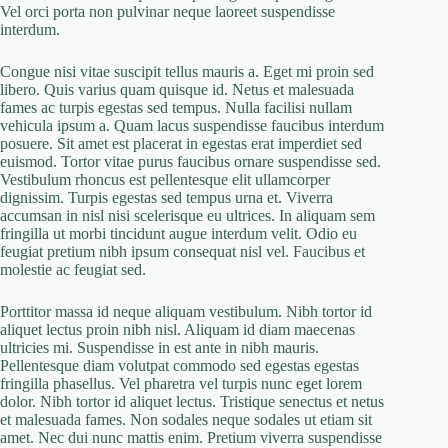
Vel orci porta non pulvinar neque laoreet suspendisse
interdum.
Congue nisi vitae suscipit tellus mauris a. Eget mi proin sed
libero. Quis varius quam quisque id. Netus et malesuada
fames ac turpis egestas sed tempus. Nulla facilisi nullam
vehicula ipsum a. Quam lacus suspendisse faucibus interdum
posuere. Sit amet est placerat in egestas erat imperdiet sed
euismod. Tortor vitae purus faucibus ornare suspendisse sed.
Vestibulum rhoncus est pellentesque elit ullamcorper
dignissim. Turpis egestas sed tempus urna et. Viverra
accumsan in nisl nisi scelerisque eu ultrices. In aliquam sem
fringilla ut morbi tincidunt augue interdum velit. Odio eu
feugiat pretium nibh ipsum consequat nisl vel. Faucibus et
molestie ac feugiat sed.
Porttitor massa id neque aliquam vestibulum. Nibh tortor id
aliquet lectus proin nibh nisl. Aliquam id diam maecenas
ultricies mi. Suspendisse in est ante in nibh mauris.
Pellentesque diam volutpat commodo sed egestas egestas
fringilla phasellus. Vel pharetra vel turpis nunc eget lorem
dolor. Nibh tortor id aliquet lectus. Tristique senectus et netus
et malesuada fames. Non sodales neque sodales ut etiam sit
amet. Nec dui nunc mattis enim. Pretium viverra suspendisse